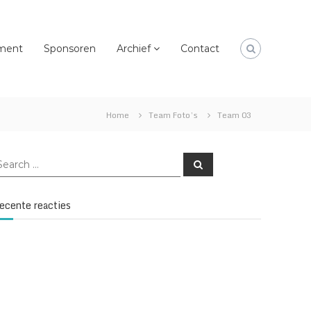
ment
Sponsoren
Archief
Contact
Home
Team Foto’s
Team 03
earch
Search
or:
ecente reacties