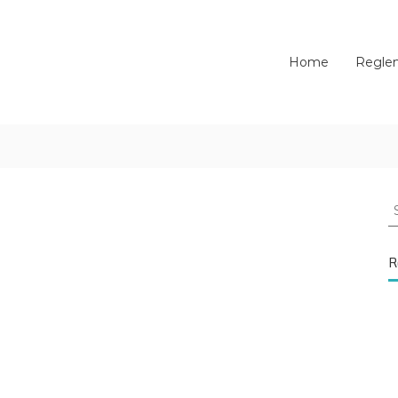
Home
Regle
S
f
R