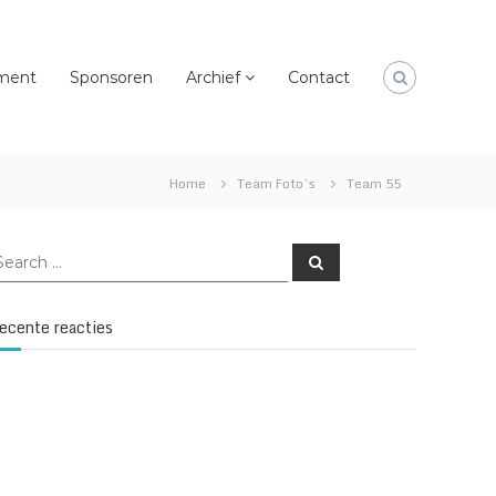
ment
Sponsoren
Archief
Contact
Home
Team Foto’s
Team 55
earch
Search
or:
ecente reacties