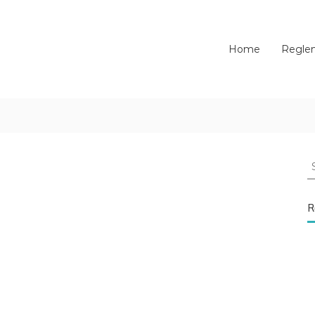
Home
Regle
S
f
R